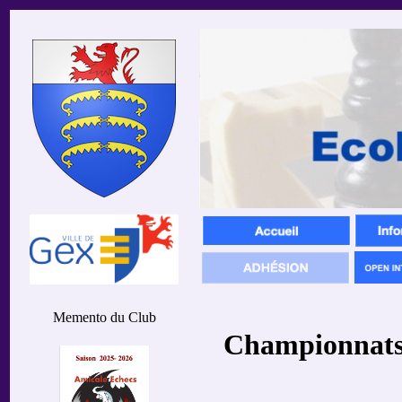
Memento du Club
Championnats